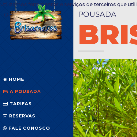
Utilizamos ferramentas e serviços de terceiros que ut
POUSADA
Ok
BR
HOME
A POUSADA
TARIFAS
RESERVAS
FALE CONOSCO