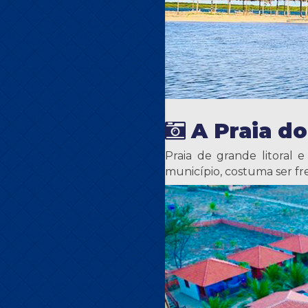
A Praia d
Praia de grande litoral 
município, costuma ser f