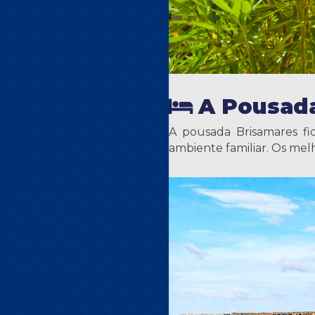
A Pousad
A pousada Brisamares fi
ambiente familiar. Os mel