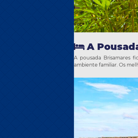
A Pousad
A pousada Brisamares fi
ambiente familiar. Os mel