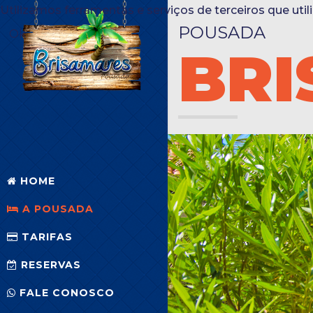
Utilizamos ferramentas e serviços de terceiros que ut
POUSADA
Ok
BR
HOME
A POUSADA
TARIFAS
RESERVAS
FALE CONOSCO