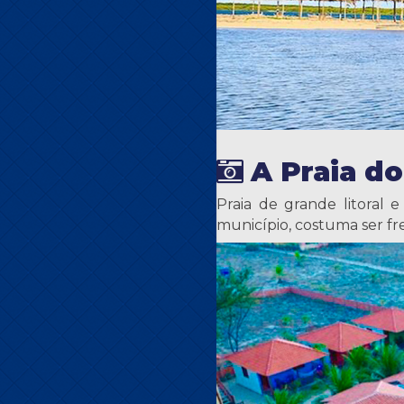
A Praia d
Praia de grande litoral 
município, costuma ser f